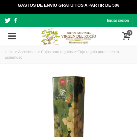
GASTOS DE ENVÍO GRATUITOS A PARTIR DE 50€
Iniciar sesión
0
Inicio
>
Accesorios
>
Cajas para regalos
>
Caja regalo para nuestro
Espumoso