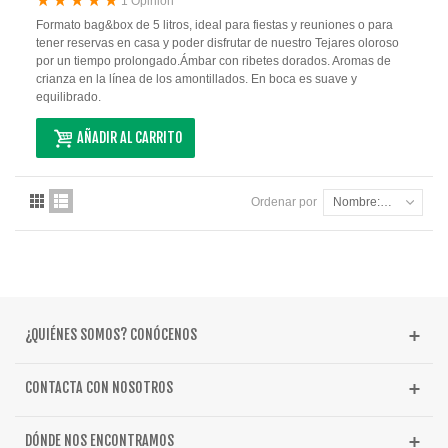
1 Opinión
Formato bag&box de 5 litros, ideal para fiestas y reuniones o para
tener reservas en casa y poder disfrutar de nuestro Tejares oloroso
por un tiempo prolongado.Ámbar con ribetes dorados. Aromas de
crianza en la línea de los amontillados. En boca es suave y
equilibrado.
AÑADIR AL CARRITO
Ordenar por
Nombre: de A a Z
¿QUIÉNES SOMOS? CONÓCENOS
CONTACTA CON NOSOTROS
DÓNDE NOS ENCONTRAMOS