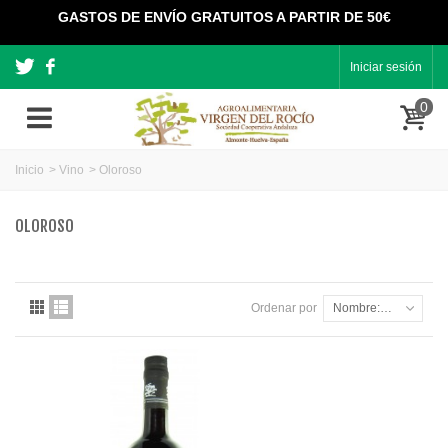
GASTOS DE ENVÍO GRATUITOS A PARTIR DE 50€
Iniciar sesión
0
Inicio
>
Vino
>
Oloroso
OLOROSO
Ordenar por
Nombre: de A a Z